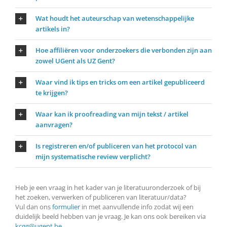
Wat houdt het auteurschap van wetenschappelijke
artikels in?
Hoe affiliëren voor onderzoekers die verbonden zijn aan
zowel UGent als UZ Gent?
Waar vind ik tips en tricks om een artikel gepubliceerd
te krijgen?
Waar kan ik proofreading van mijn tekst / artikel
aanvragen?
Is registreren en/of publiceren van het protocol van
mijn systematische review verplicht?
Heb je een vraag in het kader van je literatuuronderzoek of bij
het zoeken, verwerken of publiceren van literatuur/data?
Vul dan ons
formulier
in met aanvullende info zodat wij een
duidelijk beeld hebben van je vraag. Je kan ons ook bereiken via
kcgg@ugent.be
.