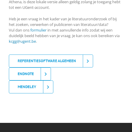
Athena, is deze lokale versie alleen geldig zolang je toegang hebt
tot een UGent-account.
Heb je een vraag in het kader van je literatuuronderzoek of bij
het zoeken, verwerken of publiceren van literatuur/data?
Vul dan ons
formulier
in met aanvullende info zodat wij een
duidelijk beeld hebben van je vraag. Je kan ons ook bereiken via
kcgg@ugent.be
.
REFERENTIESOFTWARE ALGEMEEN
ENDNOTE
MENDELEY