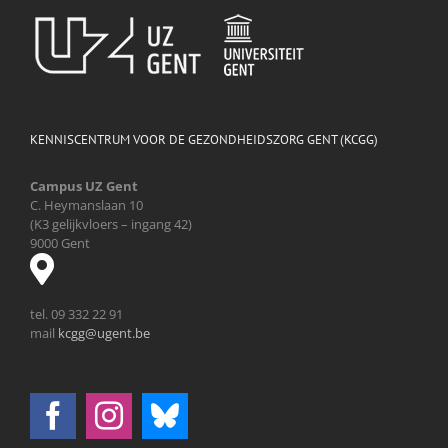
KENNISCENTRUM VOOR DE GEZONDHEIDSZORG GENT (KCGG)
Campus UZ Gent
C. Heymanslaan 10
(K3 gelijkvloers – ingang 42)
9000 Gent
tel. 09 332 22 91
mail
kcgg@ugent.be