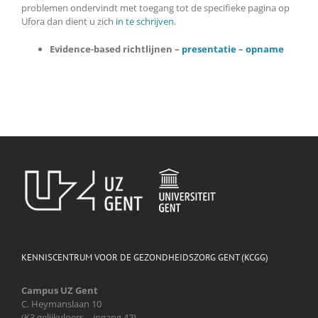
problemen ondervindt met toegang tot de specifieke pagina op
Ufora dan dient u zich
in te schrijven
.
Evidence-based richtlijnen –
presentatie
–
opname
KENNISCENTRUM VOOR DE GEZONDHEIDSZORG GENT (KCGG)
Campus UZ Gent
C. Heymanslaan 10
(K3 gelijkvloers – ingang 42)