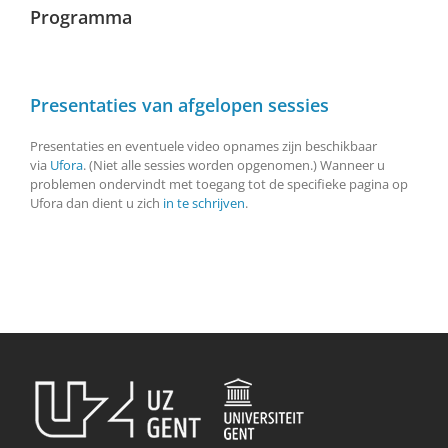
Programma
Presentaties van afgelopen sessies
Presentaties en eventuele video opnames zijn beschikbaar
via
Ufora
. (Niet alle sessies worden opgenomen.) Wanneer u
problemen ondervindt met toegang tot de specifieke pagina op
Ufora dan dient u zich
in te schrijven
.