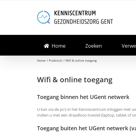
Skip
to
content
Home
Zoeken
Verwe
Home
Praktisch
Wifi & online toegang
Wifi & online toegang
Toegang binnen het UGent netwerk
U kan via de pc’s in het Kenniscentrum inloggen met
Indien u met een draadloos toestel (laptop, tablet of 
Toegang buiten het UGent netwerk (va