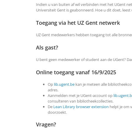
Indien u van buiten af wil verbinden met het UGent ne
Universiteit Gent is geabonneerd. Hoe u dit doet, leest
Toegang via het UZ Gent netwerk
UZ Gent medewerkers hebben toegang tot alle bronnen
Als gast?
U bent geen medewerker of student aan de UGent? Dan k
Online toegang vanaf 16/9/2025
Op
lib.ugent.be
kan je meteen
alle bibliotheekco
adres.
Aanmelden met je
UGent
-account op
lib.ugent.
consulteren van bibliotheekcollecties.
De
Lean Library browser extension
helpt je om v
doorzoekt.
Vragen?