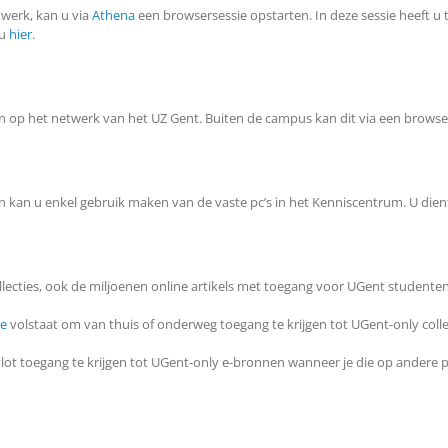
twerk, kan u via
Athena
een browsersessie opstarten. In deze sessie heeft 
 u
hier
.
 op het netwerk van het UZ Gent. Buiten de campus kan dit via een browse
an u enkel gebruik maken van de vaste pc’s in het Kenniscentrum. U dient 
llecties, ook de miljoenen online artikels met toegang voor
UGent
studenten 
be
volstaat om van thuis of onderweg toegang te krijgen tot
UGent-only
colle
lot toegang te krijgen tot
UGent-only
e-bronnen
wanneer je die op andere 