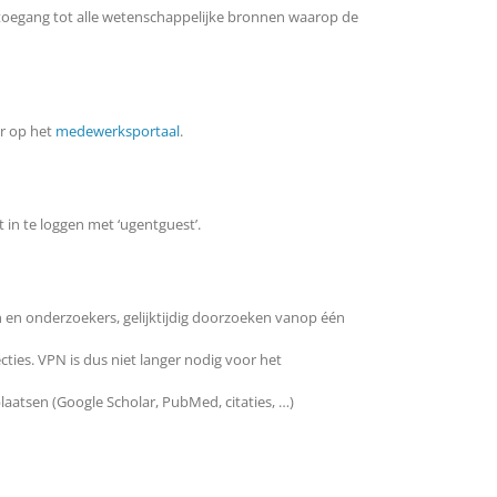
u toegang tot alle wetenschappelijke bronnen waarop de
r op het
medewerksportaal
.
in te loggen met ‘ugentguest’.
en onderzoekers, gelijktijdig doorzoeken vanop één
cties. VPN is dus niet langer nodig voor het
plaatsen (Google
Scholar,
PubMed
, citaties, …)