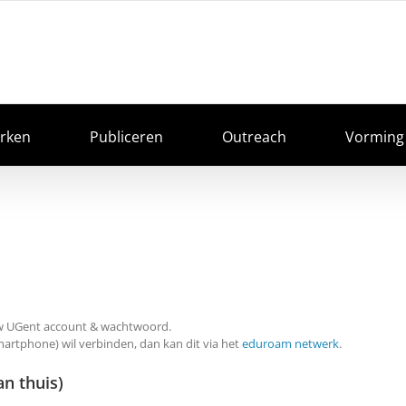
rken
Publiceren
Outreach
Vorming
 uw UGent account & wachtwoord.
smartphone) wil verbinden, dan kan dit via het
eduroam netwerk
.
n thuis)