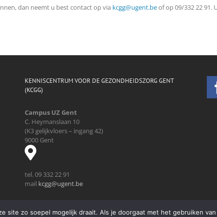
ronnen, dan neemt u best contact op via
kcgg@ugent.be
of op 09/332 22 91. U
KENNISCENTRUM VOOR DE GEZONDHEIDSZORG GENT
(KCGG)
Campus UZ Gent
C. Heymanslaan 10
(K3 gelijkvloers – ingang 42)
9000 Gent
tel. 09 332 22 91
mail
kcgg@ugent.be
 site zo soepel mogelijk draait. Als je doorgaat met het gebruiken van 